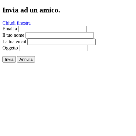
Invia ad un amico.
Chiudi finestra
Email a
Il tuo nome
La tua email
Oggetto
Invia
Annulla