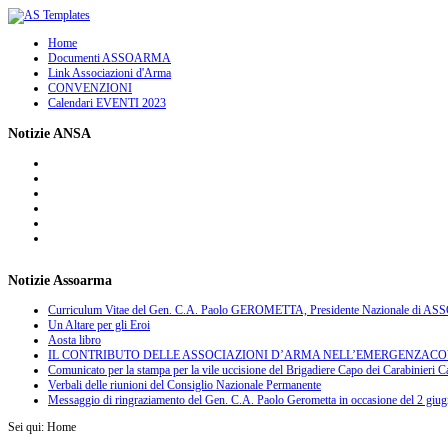
Home
Documenti ASSOARMA
Link Associazioni d'Arma
CONVENZIONI
Calendari EVENTI 2023
Notizie ANSA
Notizie Assoarma
Curriculum Vitae del Gen. C.A. Paolo GEROMETTA, Presidente Nazionale di 
Un Altare per gli Eroi
Aosta libro
IL CONTRIBUTO DELLE ASSOCIAZIONI D’ARMA NELL’EMERGENZACOVID
Comunicato per la stampa per la vile uccisione del Brigadiere Capo dei Carabinieri Ca
Verbali delle riunioni del Consiglio Nazionale Permanente
Messaggio di ringraziamento del Gen. C.A. Paolo Gerometta in occasione del 2 giu
Sei qui:
Home