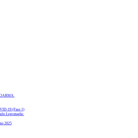
ASSOARMA.
-19 (Fase 1)
rlo Legrottaglie.
gno 2025