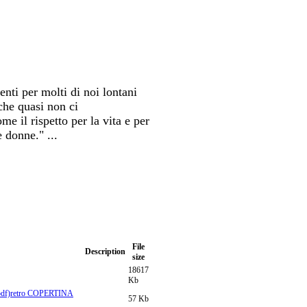
enti per molti di noi lontani
 che quasi non ci
 il rispetto per la vita e per
e donne." ...
File
Description
size
18617
Kb
retro COPERTINA
57 Kb