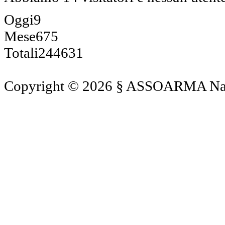
Oggi
9
Mese
675
Totali
244631
Copyright © 2026 § ASSOARMA Naz