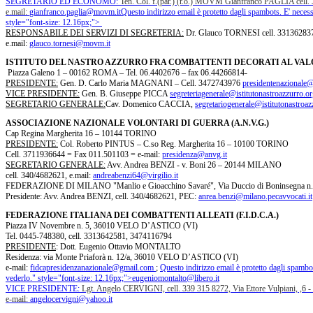
SEGRETARIO ED ECONOMO:
Ten. Col. f.(par.) (r.o.) MOVM Gianfranco PAGLIA cell
e.mail:
gianfranco.paglia@movm.it
Questo indirizzo email è protetto dagli spambots. E' necess
style="font-size: 12.16px;">
RESPONSABILE DEI SERVIZI DI SEGRETERIA:
Dr. Glauco TORNESI cell. 33136283
e.mail:
glauco.tornesi@movm.it
ISTITUTO DEL NASTRO AZZURRO FRA COMBATTENTI DECORATI AL VAL
Piazza Galeno 1 – 00162 ROMA – Tel. 06.4402676 – fax 06.44266814-
PRESIDENTE:
Gen. D. Carlo Maria MAGNANI – Cell. 3472743976
presidentenazionale@
VICE PRESIDENTE:
Gen. B. Giuseppe PICCA
segreteriagenerale@istitutonastroazzurro.o
SEGRETARIO GENERALE:
Cav. Domenico CACCIA,
segretariogenerale@istitutonastroaz
ASSOCIAZIONE NAZIONALE VOLONTARI DI GUERRA (A.N.V.G.)
Cap Regina Margherita 16 – 10144 TORINO
PRESIDENTE:
Col. Roberto PINTUS – C.so Reg. Margherita 16 – 10100 TORINO
Cell. 3711936644 = Fax 011.501103 = e-mail:
presidenza@anvg.it
SEGRETARIO GENERALE:
Avv. Andrea BENZI - v. Boni 26 – 20144 MILANO
cell. 340/4682621, e.mail:
andreabenzi64@virgilio.it
FEDERAZIONE DI MILANO "Manlio e Gioacchino Savaré", Via Duccio di Boninsegna n.
Presidente: Avv. Andrea BENZI, cell. 340/4682621, PEC:
anrea.benzi@milano.pecavvocati.it
FEDERAZIONE ITALIANA DEI COMBATTENTI ALLEATI (F.I.D.C.A.)
Piazza IV Novembre n. 5, 36010 VELO D’ASTICO (VI)
Tel. 0445-748380, cell. 3313642581, 3474116794
PRESIDENTE
: Dott. Eugenio Ottavio MONTALTO
Residenza: via Monte Priaforà n. 12/a, 36010 VELO D’ASTICO (VI)
e-mail:
fidcapresidenzanazionale@gmail.com
;
Questo indirizzo email è protetto dagli spambot
vederlo.
" style="font-size: 12.16px;">
eugeniomontalto@libero.it
VICE PRESIDENTE:
Lgt. Angelo CERVIGNI, cell. 339 315 8272, Via Ettore Vulpiani, ,6 
e-mail:
angelocervigni@yahoo.it