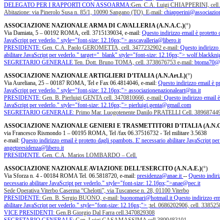
DELEGATO PER I RAPPORTI CON ASSOARMA:
Gen. C.A. Luigi CHIAPPERINI, cell
Abitazione: via Pinerolo Susa n. 85/1, 10090 Sangano (TO). E-mail:
chiapperini@associazion
ASSOCIAZIONE NAZIONALE ARMA DI CAVALLERIA (A.N.A.C.)
(°)
Via Damiata, 5 – 00192 ROMA, cell. 3715139034, e-mail:
Questo indirizzo email è protetto 
JavaScript per vederlo.
" style="font-size: 12.16px;">
asscavalleria@libero.it
PRESIDENTE:
Gen. C.A. Paolo GEROMETTA, cell. 3477232902 e-mail:
Questo indirizzo 
abilitare JavaScript per vederlo.
" target="_blank" style="font-size: 12.16px;">
wolf.blackkn
SEGRETARIO GENERALE
Ten. Dott. Bruno TOMA, cell. 3738676753 e-mail:
btoma70@
ASSOCIAZIONE NAZIONALE ARTIGLIERI D’ITALIA (A.N.Art.I.)
(°)
Via Aureliana, 25 – 00187 ROMA, Tel e Fax 06.4814046, e-mail:
Questo indirizzo email è pr
JavaScript per vederlo.
" style="font-size: 12.16px;">
associazionenazionaleart@tin.it
PRESIDENTE:
Gen. B. Pierluigi GENTA cell. 3470810666, e-mail:
Questo indirizzo email è
JavaScript per vederlo.
" style="font-size: 12.16px;">
pierluigi.genta@gmail.com
SEGRETARIO GENERALE:
Primo Mar. Luogotenente Danilo PRATELLI Cell. 38968744
ASSOCIAZIONE NAZIONALE GENIERI E TRASMETTITORI D’ITALIA (A.N.G.
via Francesco Rismondo 1 – 00195 ROMA, Tel /fax 06.37516732 - Tel militare 3.5638
e-mail:
Questo indirizzo email è protetto dagli spambots. E' necessario abilitare JavaScript per
angetpresidenza@libero.it
PRESIDENTE.
Gen. C.A. Marios LOMBARDO – Cell.
ASSOCIAZIONE NAZIONALE AVIAZIONE DELL’ESERCITO (A.N.A.E.)
(°)
Via Sforza n. 4 - 00184 ROMA Tel. 06.5818720, e-mail:
presidenza@anae.it
--
Questo indiri
necessario abilitare JavaScript per vederlo.
" style="font-size: 12.16px;">
anae@pec.it
Sede Operativa Viterbo Caserma “Chelotti”, via Tuscanese n. 28, 01100 Viterbo
PRESIDENTE:
Gen. B. Sergio BUONO, e-mail:
buonomari@hotmail.it
Questo indirizzo ema
abilitare JavaScript per vederlo.
" style="font-size: 12.16px;">
;tel. 0686202906, cell. 3385
VICE PRESIDENTI:
Gen.B Giorgio Dal Farra cell.3470829308