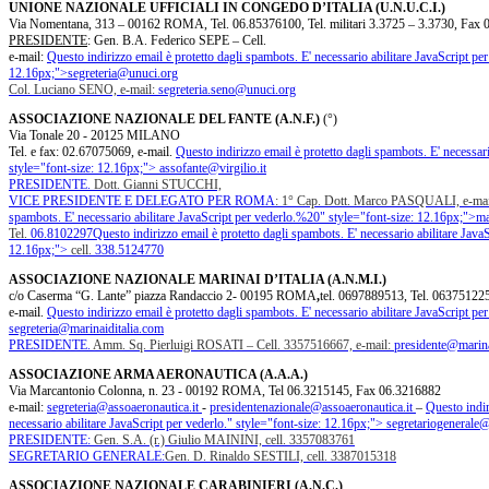
UNIONE NAZIONALE UFFICIALI IN CONGEDO D’ITALIA (U.N.U.C.I.)
Via Nomentana, 313 – 00162 ROMA, Tel. 06.85376100, Tel. militari 3.3725 – 3.3730, Fax
PRESIDENTE
: Gen. B.A. Federico SEPE – Cell.
e-mail:
Questo indirizzo email è protetto dagli spambots. E' necessario abilitare JavaScript per
12.16px;">
segreteria@unuci.org
Col. Luciano SENO, e-mail:
segreteria.seno@unuci.org
ASSOCIAZIONE NAZIONALE DEL FANTE (A.N.F.)
(°)
Via Tonale 20 - 20125 MILANO
Tel. e fax: 02.67075069, e-mail.
Questo indirizzo email è protetto dagli spambots. E' necessari
style="font-size: 12.16px;">
assofante@virgilio.it
PRESIDENTE.
Dott. Gianni STUCCHI,
VICE PRESIDENTE E DELEGATO PER ROMA
: 1° Cap. Dott. Marco PASQUALI, e-ma
spambots. E' necessario abilitare JavaScript per vederlo.
%20" style="font-size: 12.16px;">
ma
Tel.
06.8102297
Questo indirizzo email è protetto dagli spambots. E' necessario abilitare JavaS
12.16px;">
cell.
338.5124770
ASSOCIAZIONE NAZIONALE MARINAI D’ITALIA (A.N.M.I.)
c/o Caserma “G. Lante” piazza Randaccio 2- 00195 ROMA
,
tel. 0697889513, Tel. 0637512
e-mail.
Questo indirizzo email è protetto dagli spambots. E' necessario abilitare JavaScript per
segreteria@marinaiditalia.com
PRESIDENTE.
Amm. Sq. Pierluigi ROSATI – Cell. 3357516667, e-mail:
presidente@marina
ASSOCIAZIONE ARMA AERONAUTICA (A.A.A.)
Via Marcantonio Colonna, n. 23 - 00192 ROMA, Tel 06.3215145, Fax 06.3216882
e-mail:
segreteria@assoaeronautica.it
-
presidentenazionale@assoaeronautica.it
–
Questo indir
necessario abilitare JavaScript per vederlo.
" style="font-size: 12.16px;">
segretariogenerale@
PRESIDENTE:
Gen. S.A. (r.) Giulio MAININI, cell. 3357083761
SEGRETARIO GENERALE:
Gen. D. Rinaldo SESTILI, cell. 3387015318
ASSOCIAZIONE NAZIONALE CARABINIERI (A.N.C.)