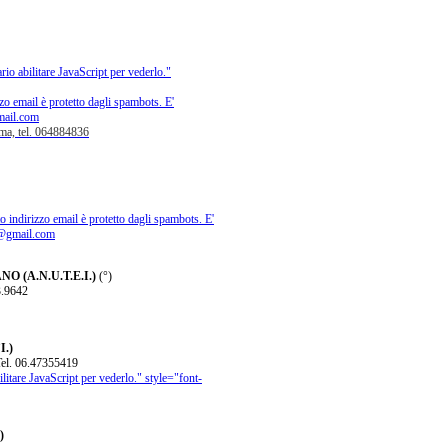
rio abilitare JavaScript per vederlo.
"
zo email è protetto dagli spambots. E'
mail.com
ma, tel. 064884836
 indirizzo email è protetto dagli spambots. E'
@gmail.com
 (A.N.U.T.E.I.)
(°)
3.9642
.)
:Tel. 06.47355419
litare JavaScript per vederlo.
" style="font-
)