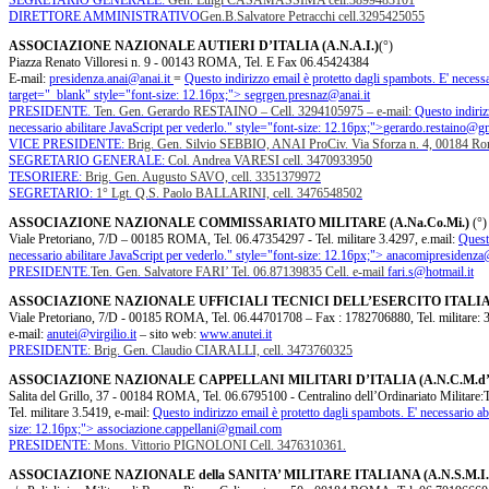
SEGRETARIO GENERALE:
Gen. Luigi CASAMASSIMA cell.3899483101
DIRETTORE AMMINISTRATIVO
Gen.B.Salvatore Petracchi cell.3295425055
ASSOCIAZIONE NAZIONALE AUTIERI D’ITALIA (A.N.A.I.)
(°)
Piazza Renato Villoresi n. 9 - 00143 ROMA, Tel. E Fax 06.45424384
E-mail:
presidenza.anai@anai.it
=
Questo indirizzo email è protetto dagli spambots. E' necessa
target="_blank" style="font-size: 12.16px;">
segrgen.presnaz@anai.it
PRESIDENTE.
Ten. Gen. Gerardo RESTAINO – Cell. 3294105975 – e-mail:
Questo indiriz
necessario abilitare JavaScript per vederlo.
" style="font-size: 12.16px;">
gerardo.restaino@g
VICE PRESIDENTE:
Brig. Gen. Silvio SEBBIO, ANAI ProCiv. Via Sforza n. 4, 00184 Ro
SEGRETARIO GENERALE:
Col. Andrea VARESI cell. 3470933950
TESORIERE:
Brig. Gen. Augusto SAVO, cell. 3351379972
SEGRETARIO:
1° Lgt. Q.S. Paolo BALLARINI, cell. 3476548502
ASSOCIAZIONE NAZIONALE COMMISSARIATO MILITARE (A.Na.Co.Mi.)
(°)
Viale Pretoriano, 7/D – 00185 ROMA, Tel. 06.47354297 - Tel. militare 3.4297, e.mail:
Questo
necessario abilitare JavaScript per vederlo.
" style="font-size: 12.16px;">
anacomipresidenza
PRESIDENTE.
Ten. Gen. Salvatore FARI’ Tel. 06.87139835 Cell. e-mail
fari.s@hotmail.it
ASSOCIAZIONE NAZIONALE UFFICIALI TECNICI DELL’ESERCITO ITALIANO
Viale Pretoriano, 7/D - 00185 ROMA, Tel. 06.44701708 – Fax : 1782706880, Tel. militare: 
e-mail:
anutei@virgilio.it
– sito web:
www.anutei.it
PRESIDENTE
: Brig. Gen. Claudio CIARALLI, cell. 3473760325
ASSOCIAZIONE NAZIONALE CAPPELLANI MILITARI D’ITALIA (A.N.C.M.d’I
Salita del Grillo, 37 - 00184 ROMA, Tel. 06.6795100 - Centralino dell’Ordinariato Militare
Tel. militare 3.5419, e-mail:
Questo indirizzo email è protetto dagli spambots. E' necessario abi
size: 12.16px;">
associazione.cappellani@gmail.com
PRESIDENTE:
Mons. Vittorio PIGNOLONI Cell. 3476310361.
ASSOCIAZIONE NAZIONALE della SANITA’ MILITARE ITALIANA (A.N.S.M.I.