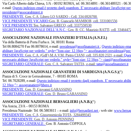
Via Carlo Alberto dalla Chiesa, 1/A - 00192 ROMA, tel. 06.3614891 - 06.361489321 - 06
e-mail:
Questo indirizzo email è protetto dagli spambots. E' necessario abilitare JavaScript per
presidente@assocarabinieri.it
PRESIDENTE.
Gen. C.A. Libero LO SARDO - Cell. 334.6926700.
VICE PRESIDENTE VICARIO:
Gen. B. Giancarlo MAMBOR, cell. 3331001556
VICE PRESIDENTE:
Ten. Salvatore GRECO, cell. 3337559530
SEGRETARIO NAZIONALE DELL’A.N.C.:
Gen. B. CC. Maurizio RATTI, cell. 3346447
ASSOCIAZIONE NAZIONALE FINANZIERI D’ITALIA (A.N.F.I.)
Via della Batteria di Porta Furba n. 34, 00181 Roma
Tel 06.8084270 Fax 06.8078614, e-mail:
presidenza@assofinanzieri.it
;
Questo indirizzo emai
abilitare JavaScript per vederlo.
" style="font-size: 12.16px;">
assofinanzieri.presidenza@pec.
PRESIDENTE:
Gen. C.A. (GdF) M.A.V.M. Pietro CIANI, cell. 335.820 2321, e-mail:
Quest
necessario abilitare JavaScript per vederlo.
" style="font-size: 12.16px;">
ciani@assofinanzieri
SEGRETARIO GENERALE:
Gen. C.A. Salvatore TATTA, e-mail:
tatta@assoafinanzieri.it
ASSOCIAZIONE NAZIONALE GRANATIERI DI SARDEGNA (A.N.G.S.)
(°)
Piazza di S. Croce in Gerusalemme, 7 - 00185 ROMA
Tel. 06.7028289, e-mail:
Questo indirizzo email è protetto dagli spambots. E' necessario abilit
12.16px;">
assogranatieri@libero.it
PRESIDENTE.
Gen. D. Giovanni GARASSINO
SEGRETARIO GENERALE:
Gen. D. Bruno GARASSINO
ASSOCIAZIONE NAZIONALE BERSAGLIERI (A.N.B.)
(°)
Via Anicia, 23/A – 00153 ROMA
Presidenza Nazionale: Tel. 06.5803611
– e-mail:
info@bersaglieri.net
- web site:
www.bersagl
PRESIDENTE:
Gen. C.A, Giuseppenicola TOTA, 3284499345
VICE PRESIDENTE:
Gen. D. Antonio PENNINO
SEGRETARIO GENERALE:
.
Gen. B. Antonio COPPOLA