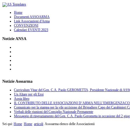
Home
Documenti ASSOARMA
Link Associazioni d'Arma
CONVENZIONI
Calendari EVENTI 2023
Notizie ANSA
Notizie Assoarma
Curriculum Vitae del Gen. C.A. Paolo GEROMETTA, Presidente Nazionale di 
Un Altare per gli Eroi
Aosta libro
IL CONTRIBUTO DELLE ASSOCIAZIONI D’ARMA NELL’EMERGENZACOVID
Comunicato per la stampa per la vile uccisione del Brigadiere Capo dei Carabinieri Ca
Verbali delle riunioni del Consiglio Nazionale Permanente
Messaggio di ringraziamento del Gen. C.A. Paolo Gerometta in occasione del 2 giu
Sei qui:
Home
Home
articoli
Assoarma elenco delle Associazionii