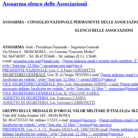
Assoarma elenco delle Associazionii
ASSOARMA – CONSIGLIO NAZIONALE PERMANENTE DELLE ASSOCIAZIO
ELENCO DELLE ASSOCIAZIONI
ASSOARMA -
Sede - Presidenza Nazionale – Segreteria Generale
Via Sforza 4 – 00184 ROMA – c/o Caserma “Giacomo Medici”
Tel. 064746397 – Tel. 06.47355640 – Tel. militare (E.I.): 3.5640;
e-mail:
assoarma.cons.naz@gmail.com
–
Questo indirizzo email è protetto dagli spambots. E' 
style="font-size: 12.16px;">
assoarma.cons.naz@pec.it
PRESIDENTE NAZIONALE
: Gen. C.A Paolo GEROMETTA
SEGRETARIO GENERALE:
Gen. B. (r) Sergio TESTINI e-mail:
Questo indirizzo email è p
JavaScript per vederlo.
" style="font-size: 12.16px;">
sergio130851@yahoo.it
VICE SEGRETARIO GENERALE:
Brig. Gen. Massimiliano SERINO, e-mail:
Questo indir
necessario abilitare JavaScript per vederlo.
" style="font-size: 12.16px;">
maxserino@hotmail.
VICE SEGRETARIO GENERALE:
Gen. B. VALLONE SARRA.
ADDETTO DI SEGRETERIA
: Lgt. Francesco CAMPA
ADDETTO DI SEGRETERIA: Lgt. Giovanni CARBONETTI
GRUPPO DELLE MEDAGLIE D’ORO AL VALOR MILITARE D’ITALIA (Gr. M.O.
Viale dell’Amba Aradam 14/C -00184 ROMA
Tel. 06.47355533 Tel. militare 3.5533; e-mail:
gruppo@movm.it
–
Questo indirizzo email è pr
JavaScript per vederlo.
" style="font-size: 12.16px;">
gruppo@pec.movm.it
PRESIDENTE
: Gen. C.A. CC. Rosario AIOSA cell. 3386734330 email:
Questo indirizzo em
abilitare JavaScript per vederlo.
" style="font-size: 12.16px;">
presidente@movm.it