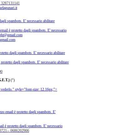
. 3287131141
elagunari.it
dagli spambots. E' necessario abilitare
email è protetto dagli spambots. E' necessario
ight@gmail.com
gmail.com
otetto dagli spambots. E' necessario abilitare
 protetto dagli spambots. E' necessario abilitare
90
E.T.)
(°)
 vederlo.
" style="font-size: 12.16px;">
zzo email è protetto dagli spambots. E'
il è protetto dagli spambots. E' necessario
258721-- 0686202906