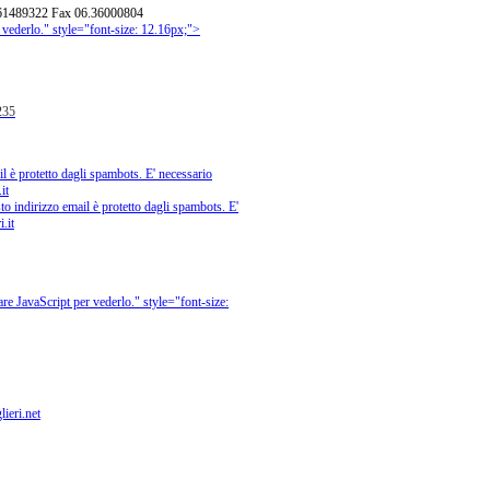
.361489322 Fax 06.36000804
 vederlo.
" style="font-size: 12.16px;">
235
l è protetto dagli spambots. E' necessario
it
o indirizzo email è protetto dagli spambots. E'
.it
are JavaScript per vederlo.
" style="font-size:
ieri.net