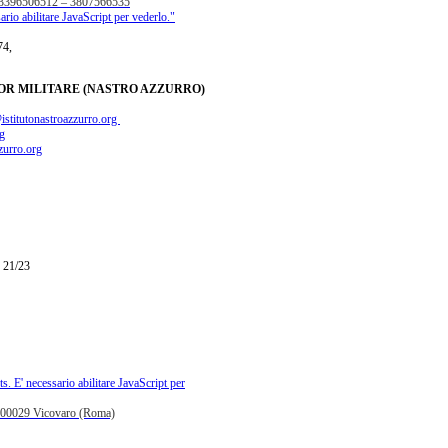
. 3396506512 – 3807566535
ario abilitare JavaScript per vederlo.
"
74,
OR MILITARE (NASTRO AZZURRO)
istitutonastroazzurro.org
rg
zurro.org
 21/23
s. E' necessario abilitare JavaScript per
- 00029 Vicovaro (Roma)