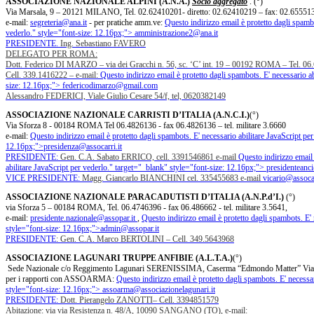
ASSOCIAZIONE NAZIONALE ALPINI (A.N.A.)
Socio aggregato
. (°)
Via Marsala, 9 – 20121 MILANO, Tel. 02.62410201- diretto: 02.62410219 – fax: 02.65551
e-mail:
segreteria@ana.it
- per pratiche amm.ve:
Questo indirizzo email è protetto dagli spambo
vederlo.
" style="font-size: 12.16px;">
amministrazione2@ana.it
PRESIDENTE.
Ing. Sebastiano FAVERO
DELEGATO PER ROMA:
Dott. Federico DI MARZO – via dei Gracchi n. 56, sc. ‘C’ int. 19 – 00192 ROMA – Tel. 0
Cell. 339.1416222 – e-mail:
Questo indirizzo email è protetto dagli spambots. E' necessario ab
size: 12.16px;">
federicodimarzo@gmail.com
Alessandro FEDERICI, Viale Giulio Cesare 54/f, tel, 0620382149
ASSOCIAZIONE NAZIONALE CARRISTI D’ITALIA (A.N.C.I.)
(°)
Via Sforza 8 - 00184 ROMA Tel 06.4826136 - fax 06.4826136 – tel. militare 3.6660
e-mail:
Questo indirizzo email è protetto dagli spambots. E' necessario abilitare JavaScript per
12.16px;">
presidenza@assocarri.it
PRESIDENTE:
Gen. C.A. Sabato ERRICO, cell. 3391546861 e-mail
Questo indirizzo email 
abilitare JavaScript per vederlo.
" target="_blank" style="font-size: 12.16px;">
presidenteanci
VICE PRESIDENTE:
Magg. Giancarlo BIANCHINI cel. 335455683 e-mail
vicario@assocar
ASSOCIAZIONE NAZIONALE PARACADUTISTI D’ITALIA (A.N.P.d’I.)
(°)
via Sforza 5 – 00184 ROMA, Tel. 06.4746396 - fax 06.486662 - tel. militare 3.5641,
e-mail:
presidente.nazionale@assopar.it
,
Questo indirizzo email è protetto dagli spambots. E' 
style="font-size: 12.16px;">
admin@assopar.it
PRESIDENTE
: Gen. C.A. Marco BERTOLINI – Cell. 349.5643968
ASSOCIAZIONE LAGUNARI TRUPPE ANFIBIE (A.L.T.A.)
(°)
Sede Nazionale c/o Reggimento Lagunari SERENISSIMA, Caserma “Edmondo Matter” Via Ter
per i rapporti con ASSOARMA:
Questo indirizzo email è protetto dagli spambots. E' necessar
style="font-size: 12.16px;">
assoarma@associazionelagunari.it
PRESIDENTE:
Dott. Pierangelo ZANOTTI– Cell. 3394851579
Abitazione: via via Resistenza n. 48/A, 10090 SANGANO (TO), e-mail: