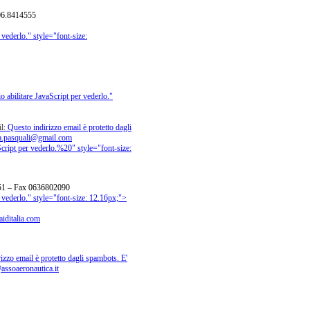
 06.8414555
 vederlo.
" style="font-size:
o abilitare JavaScript per vederlo.
"
il:
Questo indirizzo email è protetto dagli
.pasquali@gmail.com
cript per vederlo.
%20" style="font-size:
251 – Fax 0636802090
 vederlo.
" style="font-size: 12.16px;">
iditalia.com
izzo email è protetto dagli spambots. E'
assoaeronautica.it