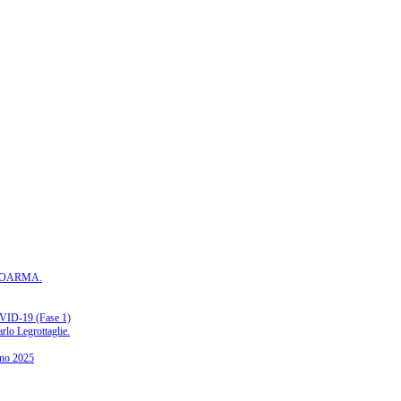
ASSOARMA.
-19 (Fase 1)
rlo Legrottaglie.
gno 2025