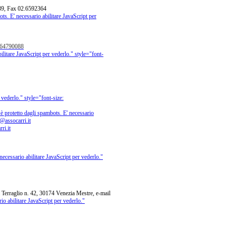
39, Fax 02.6592364
ts. E' necessario abilitare JavaScript per
6.64790088
ilitare JavaScript per vederlo.
" style="font-
 vederlo.
" style="font-size:
è protetto dagli spambots. E' necessario
@assocarri.it
ri.it
necessario abilitare JavaScript per vederlo.
"
raglio n. 42, 30174 Venezia Mestre, e-mail
io abilitare JavaScript per vederlo.
"