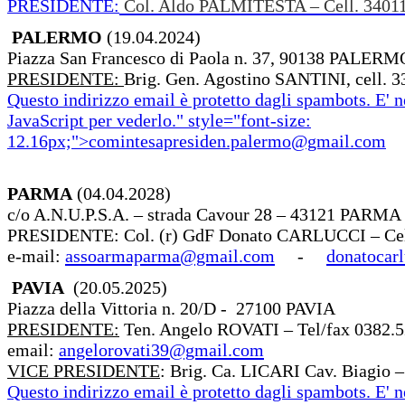
PRESIDENTE:
Col. Aldo PALMITESTA – Cell. 3401
PALERMO
(19.04.2024)
Piazza San Francesco di Paola n. 37, 90138 PALERM
PRESIDENTE:
Brig. Gen. Agostino SANTINI, cell. 3
Questo indirizzo email è protetto dagli spambots. E' n
JavaScript per vederlo.
" style="font-size:
12.16px;">
comintesapresiden.palermo@gmail.com
PARMA
(04.04.2028)
c/o A.N.U.P.S.A. – strada Cavour 28 – 43121 PARMA
PRESIDENTE: Col. (r) GdF Donato CARLUCCI – Cel
e-mail:
assoarmaparma@gmail.com
-
donatocarl
PAVIA
(20.05.2025)
Piazza della Vittoria n. 20/D - 27100 PAVIA
PRESIDENTE:
Ten. Angelo ROVATI – Tel/fax 0382.5
email:
angelorovati39@gmail.com
VICE PRESIDENTE
: Brig. Ca. LICARI Cav. Biagio –
Questo indirizzo email è protetto dagli spambots. E' n