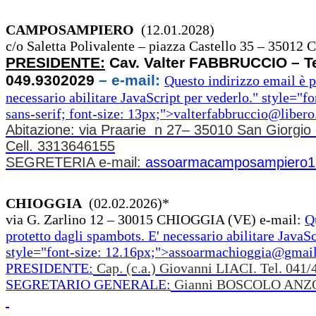
CAMPOSAMPIERO
(12.01.2028)
c/o Saletta Polivalente – piazza Castello 35 – 3
PRESIDENTE:
Cav. Valter FABBRUCCIO – Te
049.9302029
– e-mail:
Questo indirizzo email è p
necessario abilitare JavaScript per vederlo.
" style="fo
sans-serif; font-size: 13px;">
valterfabbruccio@libero.
Abitazione: via Praarie n 27– 35010 San Giorgio 
Cell. 3313646155
SEGRETERIA e-mail:
assoarmacamposampiero1
CHIOGGIA
(02.02.2026)*
via G. Zarlino 12 – 30015 CHIOGGIA (VE) e-mail:
Q
protetto dagli spambots. E' necessario abilitare JavaSc
style="font-size: 12.16px;">
assoarmachioggia@gmai
PRESIDENTE:
Cap. (c.a.) Giovanni LIACI. Tel. 041
SEGRETARIO GENERALE:
Gianni BOSCOLO ANZOL