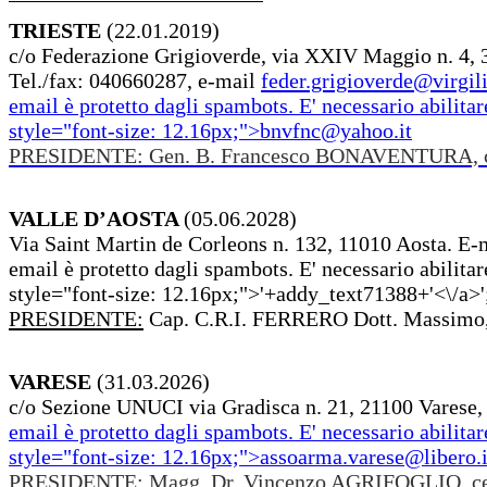
TRIESTE
(22.01.2019)
c/o Federazione Grigioverde, via XXIV Maggio n. 4, 
Tel./fax: 040660287, e-mail
feder.grigioverde@virgili
email è protetto dagli spambots. E' necessario abilitar
style="font-size: 12.16px;">
bnvfnc@yahoo.it
PRESIDENTE: Gen. B. Francesco BONAVENTURA, c
VALLE D’AOSTA
(05.06.2028)
Via Saint Martin de Corleons n. 132, 11010 Aosta. E-
email è protetto dagli spambots. E' necessario abilitar
style="font-size: 12.16px;">'+addy_text71388+'<\/a>'
PRESIDENTE:
Cap. C.R.I. FERRERO Dott. Massimo,
VARESE
(31.03.2026)
c/o Sezione UNUCI via Gradisca n. 21, 21100 Varese,
email è protetto dagli spambots. E' necessario abilitar
style="font-size: 12.16px;">
assoarma.varese@libero.i
PRESIDENTE: Magg. Dr. Vincenzo AGRIFOGLIO, ce