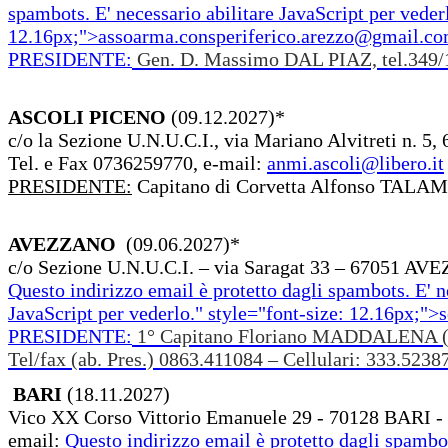
spambots. E' necessario abilitare JavaScript per veder
12.16px;">
assoarma.consperiferico.arezzo@gmail.c
PRESIDENTE:
Gen. D. Massimo DAL PIAZ, tel.349
ASCOLI PICENO
(09.12.2027)*
c/o la Sezione U.N.U.C.I., via Mariano Alvitreti n. 5,
Tel. e Fax 0736259770, e-mail:
anmi.ascoli@libero.it
PRESIDENTE:
Capitano di Corvetta Alfonso TALAM
AVEZZANO
(09.06.2027)*
c/o Sezione U.N.U.C.I. – via Saragat 33 – 67051 A
Questo indirizzo email è protetto dagli spambots. E' n
JavaScript per vederlo.
" style="font-size: 12.16px;">
PRESIDENTE:
1° Capitano Floriano MADDALENA (Pr
Tel/fax (ab. Pres.) 0863.411084 – Cellulari: 333.523
BARI
(18.11.2027)
Vico XX Corso Vittorio Emanuele 29 - 70128 BARI -
email:
Questo indirizzo email è protetto dagli spambot