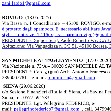
zani.fabio1@gmail.com
ROVIGO
(13.05.2025)
Via Bassa n. 1 Concadirame – 45100 ROVIGO, e-ma
è protetto dagli spambots. E' necessario abilitare Java
style="font-size: 12.16px;">
assoarma.rovigo@gmail
PRESIDENTE: Signor Serg. Paolo Roberto VACCAR
Abitazione: Via Vangadizza n. 3/3 51, 45100 Borsea
SAN MICHELE AL TAGLIAMENTO
(17.07.2026
Via Nazionale n. 73/A – 30028 SAN MICHELE AL
PRESIDENTE: Cap. g.(gua) Arch. Antonio Francesco
3396067781 – e-mail:
tonimiorin@gmail.com
SIENA
(29.06.2026)
c/o Sezione Finanzieri d'Italia di Siena, via Savina Petr
Siena, tel. 0577 594533
PRESIDENTE: Lgt. Pellegrino FEDERICO, e-
mail:
pellegrinofederico7@gmail.com
, cell. 34799