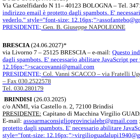
Via Castelfidardo N 11– 40123 BOLOGNA – Tel. 347
indirizzo email è protetto dagli spambots. E' necessari
vederlo.
" style="font-size: 12.16px;">
assofantebo@g
PRESIDENTE:
Gen. B. Giuseppe NAPOLEONE
BRESCIA
(24.06.2027)*
via Livorno 7 – 25125 BRESCIA – e-mail:
Questo ind
dagli spambots. E' necessario abilitare JavaScript per 
12.16px;">
scaccovanni@gmail.com
PRESIDENTE:
Col. Vanni SCACCO – via Fratelli Ugo
– Fax 030.2522578
Tel. 030.280179
BRINDISI
(26.03.2025)
c/o ANMI, via Castello n. 2, 72100 Brindisi
PRESIDENTE:
Capitano di Macchina Virgilio GUAD
E-mail:
assoarmaconsiglioprovincialebr@gmail.com
protetto dagli spambots. E' necessario abilitare JavaSc
style="font-size: 12.16px;">
virgilioguadalupi1940@