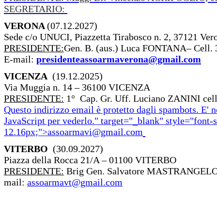
SEGRETARIO:
VERONA
(07.12.2027)
Sede c/o UNUCI, Piazzetta Tirabosco n. 2, 37121 Ver
PRESIDENTE:
Gen. B. (aus.) Luca FONTANA– Cell.
E-mail:
presidenteassoarmaverona@gmail.com
VICENZA
(19.12.2025)
Via Muggia n. 14 – 36100 VICENZA
PRESIDENTE:
1° Cap. Gr. Uff. Luciano ZANINI cell
Questo indirizzo email è protetto dagli spambots. E' n
JavaScript per vederlo.
" target="_blank" style="font-s
12.16px;">
assoarmavi@gmail.com
VITERBO
(30.09.2027)
Piazza della Rocca 21/A – 01100 VITERBO
PRESIDENTE:
Brig Gen. Salvatore MASTRANGELO –
mail:
assoarmavt@gmail.com