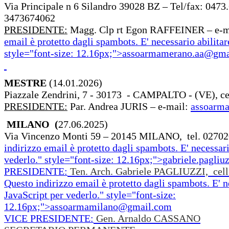
Via Principale n 6 Silandro 39028 BZ – Tel/fax: 0473
3473674062
PRESIDENTE:
Magg. Clp rt Egon RAFFEINER – e-m
email è protetto dagli spambots. E' necessario abilitar
style="font-size: 12.16px;">
assoarmamerano.aa@gma
MESTRE
(14.01.2026)
Piazzale Zendrini, 7 - 30173 - CAMPALTO - (VE), ce
PRESIDENTE:
Par. Andrea JURIS – e-mail:
assoarm
MILANO (
27.06.2025)
Via Vincenzo Monti 59 – 20145 MILANO, tel. 02702
indirizzo email è protetto dagli spambots. E' necessari
vederlo.
" style="font-size: 12.16px;">
gabriele.pagli
PRESIDENTE:
Ten. Arch. Gabriele PAGLIUZZI, cell
Questo indirizzo email è protetto dagli spambots. E' n
JavaScript per vederlo.
" style="font-size:
12.16px;">
assoarmamilano@gmail.com
VICE PRESIDENTE:
Gen. Arnaldo CASSANO