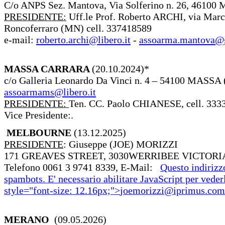
C/o ANPS Sez. Mantova, Via Solferino n. 26, 46100 
PRESIDENTE:
Uff.le Prof. Roberto ARCHI, via Marc
Roncoferraro (MN) cell. 337418589
e-mail:
roberto.archi@libero.it
-
assoarma.mantova@
MASSA CARRARA
(20.10.2024)*
c/o Galleria Leonardo Da Vinci n. 4 – 54100 MASSA 
assoarmams@libero.it
PRESIDENTE:
Ten. CC. Paolo CHIANESE, cell. 333
Vice Presidente:.
MELBOURNE
(13.12.2025)
PRESIDENTE
: Giuseppe (JOE) MORIZZI
171 GREAVES STREET, 3030WERRIBEE VICTORIA 
Telefono 0061 3 9741 8339, E-Mail:
Questo indirizz
spambots. E' necessario abilitare JavaScript per veder
style="font-size: 12.16px;">
joemorizzi@iprimus.com
MERANO
(09.05.2026)