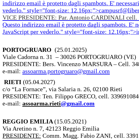
indirizzo email è protetto dagli spambots. E' necessari
vederlo.
" style="font-size: 12.16px;">
campusrf@liber
VICE PRESIDENTE: Par. Antonio CARDINALI cell. 3
Questo indirizzo email è protetto dagli spambots. E' n
JavaScript per vederlo.
" style="font-size: 12.16px;">
i
PORTOGRUARO
(25.01.2025)
Viale Cadorna n. 31 – 30026 PORTOGRUARO (VE)
PRESIDENTE: Bers. Vincenzo MARSURA – Cell. 34
e-mail:
assoarma.portogruaro@gmail.com
RIETI
(05.04.2027)
c/o “La Fornace”, via Salaria n. 26, 02100 Rieti
PRESIDENTE: Ten. Filippo GRECO, cell. 339691084
e-mail:
assoarma.rieti
@gmail.com
REGGIO EMILIA
(15.05.2021)
Via Aretino n. 7, 42123 Reggio Emilia
PRESIDENTE:
Comm. Magg. Fabio ZANI, cell. 3391