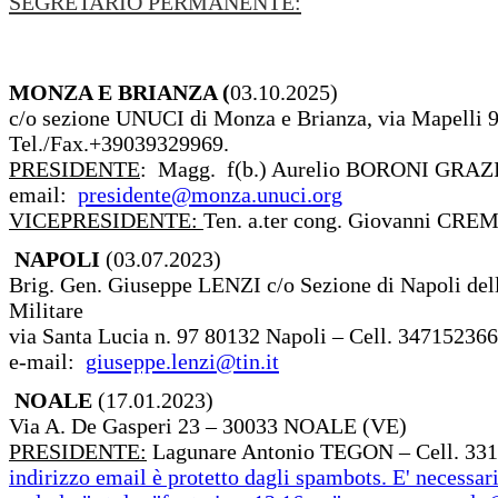
SEGRETARIO PERMANENTE:
MONZA E BRIANZA (
03.10.2025)
c/o sezione UNUCI di Monza e Brianza, via Mapelli 
Tel./Fax.+39039329969.
PRESIDENTE
: Magg. f(b.) Aurelio BORONI GRAZI
email:
presidente@monza.unuci.org
VICEPRESIDENTE:
Ten. a.ter cong. Giovanni CRE
NAPOLI
(03.07.2023)
Brig. Gen. Giuseppe LENZI c/o Sezione di Napoli del
Militare
via Santa Lucia n. 97 80132 Napoli – Cell. 34715236
e-mail:
giuseppe.lenzi@tin.it
NOALE
(17.01.2023)
Via A. De Gasperi 23 – 30033 NOALE (VE)
PRESIDENTE:
Lagunare Antonio TEGON – Cell. 331
indirizzo email è protetto dagli spambots. E' necessari