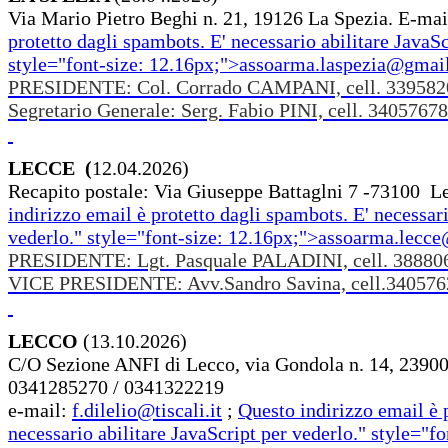
Via Mario Pietro Beghi n. 21, 19126 La Spezia. E-ma
protetto dagli spambots. E' necessario abilitare JavaSc
style="font-size: 12.16px;">
assoarma.laspezia@gmai
PRESIDENTE: Col. Corrado CAMPANI, cell. 339582
Segretario Generale: Serg. Fabio PINI, cell. 3405767
LECCE (
12.04.2026)
Recapito postale: Via Giuseppe Battaglni 7 -73100 L
indirizzo email è protetto dagli spambots. E' necessari
vederlo.
" style="font-size: 12.16px;">
assoarma.lecce@
PRESIDENTE: Lgt. Pasquale PALADINI, cell. 38880
VICE PRESIDENTE: Avv.Sandro Savina, cell.34057
LECCO
(13.10.2026)
C/O Sezione ANFI di Lecco, via Gondola n. 14, 23900
0341285270 / 0341322219
e-mail:
f.dilelio@tiscali.it
;
Questo indirizzo email è 
necessario abilitare JavaScript per vederlo.
" style="fo