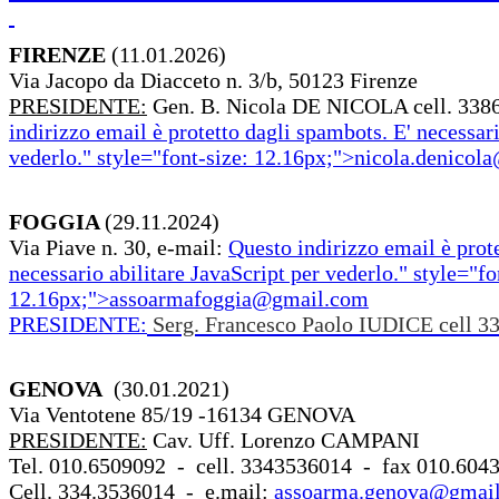
FIRENZE
(11.01.2026)
Via Jacopo da Diacceto n. 3/b, 50123 Firenze
PRESIDENTE:
Gen. B. Nicola DE NICOLA cell. 338
indirizzo email è protetto dagli spambots. E' necessari
vederlo.
" style="font-size: 12.16px;">
nicola.denicola
FOGGIA
(29.11.2024)
Via Piave n. 30, e-mail:
Questo indirizzo email è prot
necessario abilitare JavaScript per vederlo.
" style="fo
12.16px;">
assoarmafoggia@gmail.com
PRESIDENTE:
Serg. Francesco Paolo IUDICE cell 3
GENOVA
(30.01.2021)
Via Ventotene 85/19 -16134 GENOVA
PRESIDENTE:
Cav. Uff. Lorenzo CAMPANI
Tel. 010.6509092 - cell. 3343536014 - fax 010.604
Cell. 334.3536014 - e.mail:
assoarma.genova@gmai