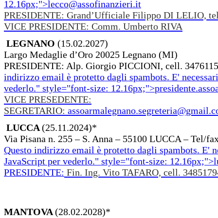
12.16px;">
lecco@assofinanzieri.it
PRESIDENTE: Grand’Ufficiale Filippo DI LELIO, te
VICE PRESIDENTE: Comm. Umberto RIVA
LEGNANO
(15.02.2027)
Largo Medaglie d’Oro 20025 Legnano (MI)
PRESIDENTE: Alp. Giorgio PICCIONI, cell. 3476115
indirizzo email è protetto dagli spambots. E' necessari
vederlo.
" style="font-size: 12.16px;">
presidente.ass
VICE PRESEDENTE:
SEGRETARIO:
assoarmalegnano.segreteria@gmail.
LUCCA
(25.11.2024)*
Via Pisana n. 255 – S. Anna – 55100 LUCCA – Tel/fa
Questo indirizzo email è protetto dagli spambots. E' n
JavaScript per vederlo.
" style="font-size: 12.16px;">
PRESIDENTE:
Fin. Ing. Vito TAFARO, cell. 348517
MANTOVA
(28.02.2028)*