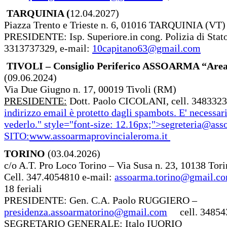
TARQUINIA (
12.04.2027)
Piazza Trento e Trieste n. 6, 01016 TARQUINIA (VT)
PRESIDENTE: Isp. Superiore.in cong. Polizia di Stat
3313737329, e-mail:
10capitano63@gmail.com
TIVOLI – Consiglio Periferico ASSOARMA “Area
(09.06.2024)
Via Due Giugno n. 17, 00019 Tivoli (RM)
PRESIDENTE:
Dott. Paolo CICOLANI, cell. 3483323
indirizzo email è protetto dagli spambots. E' necessari
vederlo.
" style="font-size: 12.16px;">
segreteria@ass
SITO:
www.assoarmaprovincialeroma.it
TORINO
(03.04.2026)
c/o A.T. Pro Loco Torino – Via Susa n. 23, 10138 Tor
Cell. 347.4054810 e-mail:
assoarma.torino@gmail.c
18 feriali
PRESIDENTE: Gen. C.A. Paolo RUGGIERO –
presidenza.assoarmatorino@gmail.com
cell. 34854
SEGRETARIO GENERALE:
Italo IUORIO