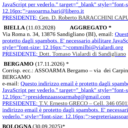
JavaScript per vederlo.
" target="_blank" style="font-s
12.16px;">
assoarma.bari@libero.it
PRESIDENTE:
Gen. D. Roberto BARACCHINI CAP
BIELLA
(11.03.2028)
AGGREGATO *
Via Roma n. 34, 13876 Sandigliano (BI), email:
Quest
protetto dagli spambots. E' necessario abilitare JavaSc
style="font-size: 12.16px;">
commilbi@vialardi.org
PRESIDENTE:
Dott. Tomaso Vialardi di Sandigliano
BERGAMO
(17.11.2026) *
Corrisp. ecc.: ASSOARMA Bergamo – via dei Carpin
BERGAMO
e-mail:
Questo indirizzo email è protetto dagli spambo
JavaScript per vederlo.
" target="_blank" style="font-s
12.16px;">
presidenzaassoarmabg@gmail.com
PRESIDENTE:
T.V. Ernesto GRECO – Cell. 346 0501
indirizzo email è protetto dagli spambots. E' necessari
vederlo.
" style="font-size: 12.16px;">
segreteriaass
BOLOGNA
(30.09.2025)*