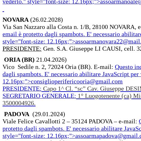
vederlo.
" style="font-size: 12.16px;">
assoarmanoale
NOVARA
(26.02.2028)
Via San Nazzaro alla Costa n. 1/B, 28100 NOVARA, 
email è protetto dagli spambots. E' necessario abilitar
style="font-size: 12.16px;">
assoarmanovara22@mail
PRESIDENTE:
Gen. S.A. Giuseppe LI CAUSI, cell. 
ORIA (BR)
21.04.2026)
Vico Sedile n. 2, 72024 Oria (BR). E-mail:
Questo ind
dagli spambots. E' necessario abilitare JavaScript per 
12.16px;">
consiglioperifericooria@gmail.com
PRESIDENTE:
Capo 1^ Cl. “sc” Cav. Giuseppe DES
SEGRETARIO GENERALE:
1° Luogotenente (ca) M
3500004926.
PADOVA
(29.01.2024)
Viale Felice Cavallotti 2 – 35124 PADOVA – e-mail:
protetto dagli spambots. E' necessario abilitare JavaSc
style="font-size: 12.16px;">
assoarmapadova@gmail