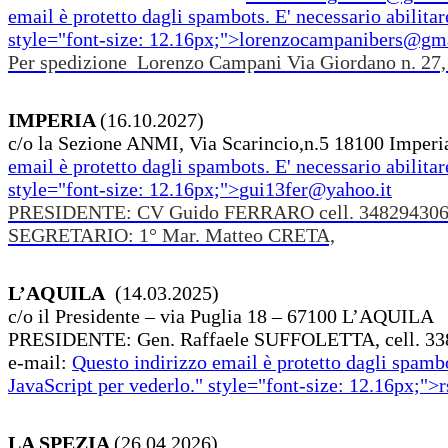
email è protetto dagli spambots. E' necessario abilitar
style="font-size: 12.16px;">
lorenzocampanibers@gm
Per spedizione Lorenzo Campani Via Giordano n. 27
IMPERIA
(16.10.2027)
c/o la Sezione ANMI, Via Scarincio,n.5 18100 Imperi
email è protetto dagli spambots. E' necessario abilitar
style="font-size: 12.16px;">
gui13fer@yahoo.it
PRESIDENTE: CV Guido FERRARO cell. 34829430
SEGRETARIO: 1° Mar. Matteo CRETA,
L’AQUILA
(14.03.2025)
c/o il Presidente – via Puglia 18 – 67100 L’AQUILA
PRESIDENTE: Gen. Raffaele SUFFOLETTA, cell. 3
e-mail:
Questo indirizzo email è protetto dagli spambo
JavaScript per vederlo.
" style="font-size: 12.16px;">
r
LA SPEZIA
(26.04.2026)