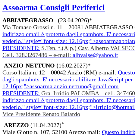
Assoarma Consigli Periferici
ABBIATEGRASSO
(23.04.2026)*
Via Tomaso Grossi n. 11 – 20081 ABBIATEGRASSO 
indirizzo email è protetto dagli spambots. E' necessari
vederlo.
" style="font-size: 12.16px;">
assoarmaabbia
PRESIDENTE:
S.Ten. f.(Alp.) Cav. Alberto VALSECC
Cell. 328.3267486 – e-mail:
albvalse@yahoo.it
ANZIO-NETTUNO (
16.02.2027)*
Corso Italia n. 12 – 00042 Anzio (RM) e-mail:
Questo
dagli spambots. E' necessario abilitare JavaScript per 
12.16px;">
assoarma.anzio.nettuno@gmail.com
PRESIDENTE:
Gra. Irridio PALOMBA – cell. 34746
indirizzo email è protetto dagli spambots. E' necessari
vederlo.
" style="font-size: 12.16px;">
irridio@hotmai
Vice Presidente Renato Baiardo
*
AREZZO
(11.04.2027)
Viale Giotto n. 107, 52100 Arezzo mail:
Questo indiri