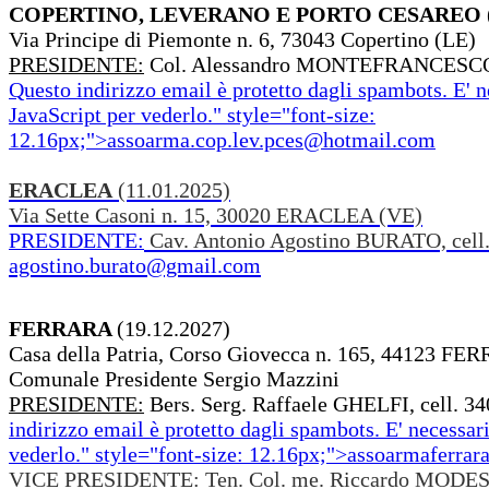
COPERTINO, LEVERANO E PORTO CESAREO
Via Principe di Piemonte n. 6, 73043 Copertino (LE)
PRESIDENTE:
Col. Alessandro MONTEFRANCESCO, 
Questo indirizzo email è protetto dagli spambots. E' n
JavaScript per vederlo.
" style="font-size:
12.16px;">
assoarma.cop.lev.pces@hotmail.com
ERACLEA
(11.01.2025)
Via Sette Casoni n. 15, 30020 ERACLEA (VE)
PRESIDENTE:
Cav. Antonio Agostino BURATO, cell.
agostino.burato@gmail.com
FERRARA
(19.12.2027)
Casa della Patria, Corso Giovecca n. 165, 44123 FER
Comunale Presidente Sergio Mazzini
PRESIDENTE:
Bers. Serg. Raffaele GHELFI, cell. 3
indirizzo email è protetto dagli spambots. E' necessari
vederlo.
" style="font-size: 12.16px;">
assoarmaferra
VICE PRESIDENTE: Ten. Col. me. Riccardo MODEST