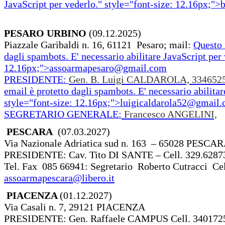
JavaScript per vederlo.
" style="font-size: 12.16px;">
b
PESARO URBINO
(09.12.2025)
Piazzale Garibaldi n. 16, 61121 Pesaro; mail:
Questo 
dagli spambots. E' necessario abilitare JavaScript per 
12.16px;">
assoarmapesaro@gmail.com
PRESIDENTE:
Gen. B. Luigi CALDAROLA, 334652
email è protetto dagli spambots. E' necessario abilitar
style="font-size: 12.16px;">
luigicaldarola52@gmail
SEGRETARIO GENERALE:
Francesco ANGELINI,
PESCARA
(07.03.2027)
Via Nazionale Adriatica sud n. 163 – 65028 PESCA
PRESIDENTE: Cav. Tito DI SANTE – Cell. 329.6287
Tel. Fax 085 66941: Segretario Roberto Cutracci Ce
assoarmapescara@libero.it
PIACENZA
(01.12.2027)
Via Casali n. 7, 29121 PIACENZA
PRESIDENTE: Gen. Raffaele CAMPUS Cell. 3401725